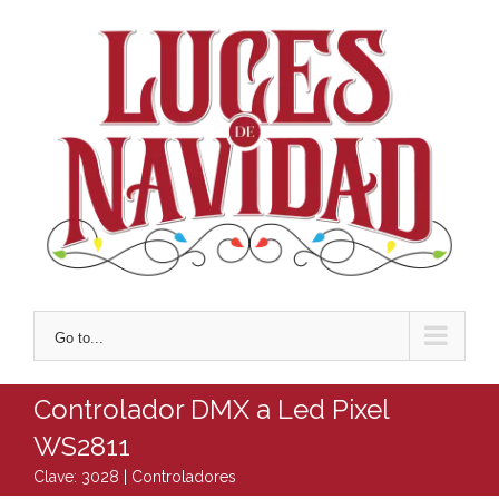
Skip
to
content
Go to...
Controlador DMX a Led Pixel
WS2811
Clave: 3028 |
Controladores