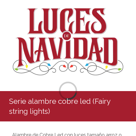
Skip
to
content
Loading...
Serie alambre cobre led (Fairy
string lights)
Alambre de Cobre Led con luces tamaño arroz o