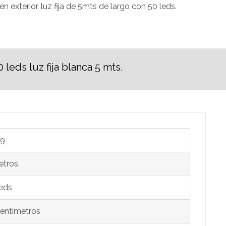
n exterior, luz fija de 5mts de largo con 50 leds.
eds luz fija blanca 5 mts.
9
etros
leds
centímetros