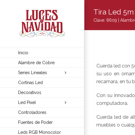
Skip
Tira Led 5m
to
content
Clave: 8609 |
Alambr
Inicio
Alambre de Cobre
Cuerda led con 50
Series Lineales
su uso en orname
recamara, en tu 
Cortinas Led
Decorativos
Con su innovador
Led Pixel
computadora.
Controladores
Cuerda led de al
Fuentes de Poder
muebles o cualqu
Leds RGB Monocolor