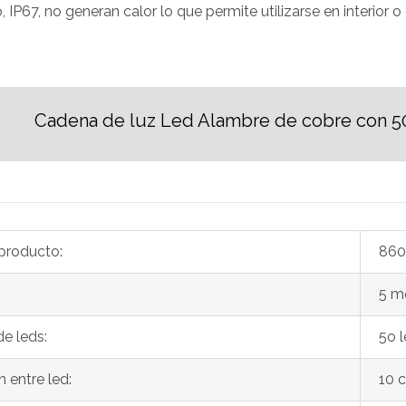
P67, no generan calor lo que permite utilizarse en interior o e
Cadena de luz Led Alambre de cobre con 50 l
 producto:
860
5 m
e leds:
5o 
 entre led:
10 