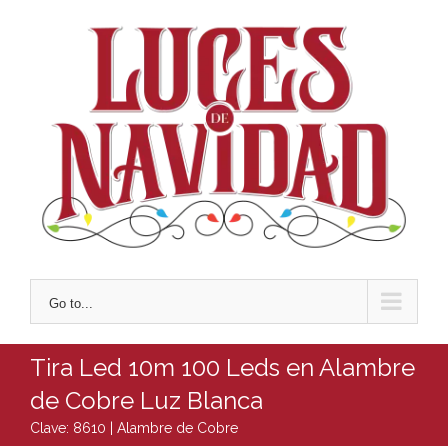
Skip
to
content
Go to...
Tira Led 10m 100 Leds en Alambre
de Cobre Luz Blanca
Clave: 8610 |
Alambre de Cobre