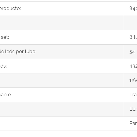
producto:
84
set:
8 t
e leds por tubo:
54
eds:
432
12
cable:
Tra
Llu
Par