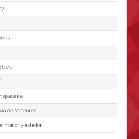
07
ubos
 leds
V
nsparente
via de Meteoros
a interior y exterior