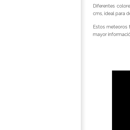
Diferentes colore
cms, ideal para d
Estos meteoros ti
mayor informació