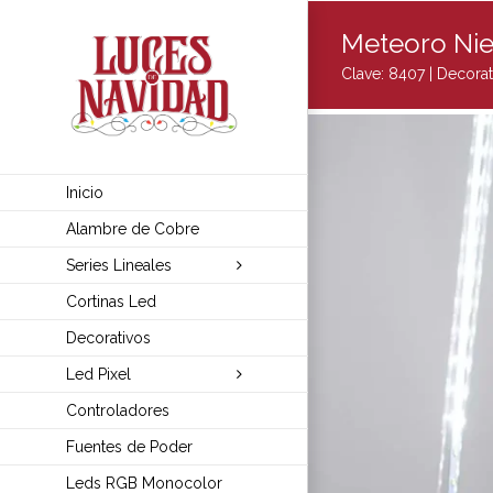
Skip
Meteoro Nie
to
content
Clave: 8407 |
Decorat
Inicio
Alambre de Cobre
Series Lineales
Cortinas Led
Decorativos
Led Pixel
Controladores
Fuentes de Poder
Leds RGB Monocolor