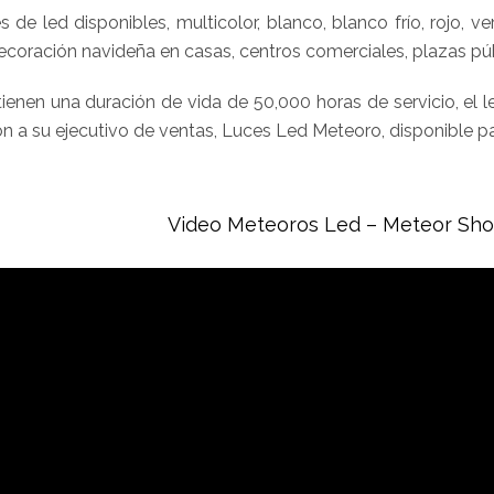
s de led disponibles, multicolor, blanco, blanco frío, rojo, v
ecoración navideña en casas, centros comerciales, plazas púb
enen una duración de vida de 50,000 horas de servicio, el le
n a su ejecutivo de ventas, Luces Led Meteoro, disponible pa
Video Meteoros Led – Meteor Sho